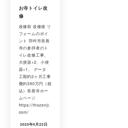
お寺トイレ改
修
改修前 改修後 リ
フォームのポイ
ント 羽咋市長善
寺の参拝者のト
イレ改修工事。
大便器×2、小便
器×1。 データ
工期約2ヶ月工事
費約390万円（税
込）長善寺ホー
ムページ
https://thozenji.
com/
2025年4月23日
投稿日