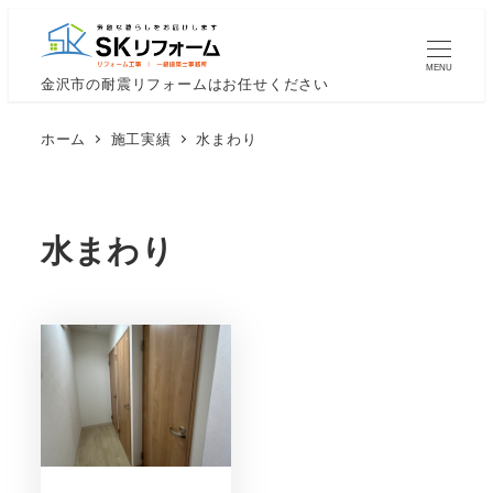
メ
イ
MENU
ン
金沢市の耐震リフォームはお任せください
コ
ホーム
施工実績
水まわり
ン
テ
ン
水まわり
ツ
へ
移
動