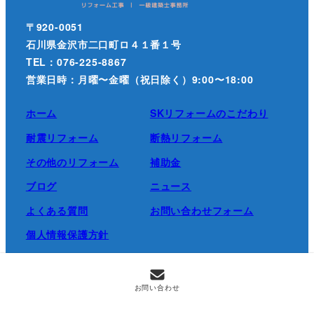
〒920-0051
石川県金沢市二口町ロ４１番１号
TEL：076-225-8867
営業日時：月曜〜金曜（祝日除く）9:00〜18:00
ホーム
SKリフォームのこだわり
耐震リフォーム
断熱リフォーム
その他のリフォーム
補助金
ブログ
ニュース
よくある質問
お問い合わせフォーム
個人情報保護方針
お問い合わせ
©SK Reform