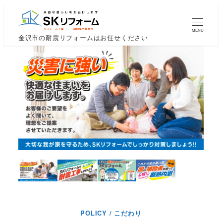
メ
イ
MENU
ン
金沢市の耐震リフォームはお任せください
コ
ン
テ
ン
ツ
へ
移
動
POLICY / こだわり